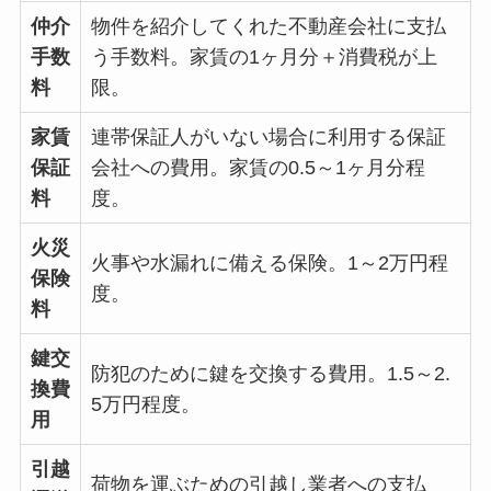
仲介
物件を紹介してくれた不動産会社に支払
手数
う手数料。家賃の1ヶ月分＋消費税が上
料
限。
家賃
連帯保証人がいない場合に利用する保証
保証
会社への費用。家賃の0.5～1ヶ月分程
料
度。
火災
火事や水漏れに備える保険。1～2万円程
保険
度。
料
鍵交
防犯のために鍵を交換する費用。1.5～2.
換費
5万円程度。
用
引越
荷物を運ぶための引越し業者への支払