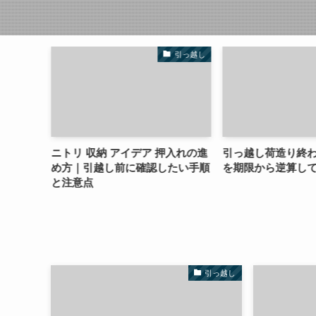
越し
引っ越し
選び
ニトリ 収納 アイデア 押入れの進
引っ越し荷造り終わら
順と
め方｜引越し前に確認したい手順
を期限から逆算して進
と注意点
引っ越し