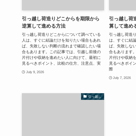
引っ越し荷造りどこからを期限から
引っ越し荷
逆算して進める方法
算して進め
引っ越し荷造りどこからについて調べている
引っ越し荷造
人は、すぐに結論だけを知りたい場合もあれ
は、すぐに結
ば、失敗しない判断の流れまで確認したい場
ば、失敗しな
合もあります。この記事では、引越し前後の
合もあります
片付けや収納を進めたい人に向けて、最初に
片付けや収納
見るべきポイント、比較の仕方、注意点、実
見るべきポイ
際
July 9, 2026
July 7, 2026
引っ越し