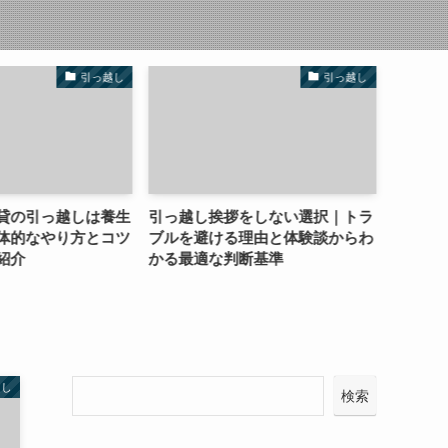
引っ越し
引っ越し
引っ越しは養生
引っ越し挨拶をしない選択｜トラ
もう悩まな
なやり方とコツ
ブルを避ける理由と体験談からわ
ョンの引っ
かる最適な判断基準
セージ例文
越し
検索