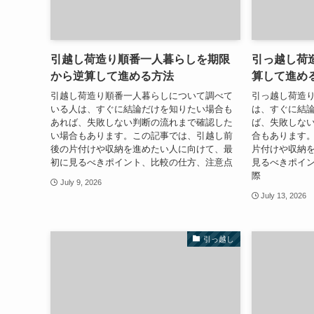
引越し荷造り順番一人暮らしを期限
引っ越し荷
から逆算して進める方法
算して進め
引越し荷造り順番一人暮らしについて調べて
引っ越し荷造
いる人は、すぐに結論だけを知りたい場合も
は、すぐに結
あれば、失敗しない判断の流れまで確認した
ば、失敗しな
い場合もあります。この記事では、引越し前
合もあります
後の片付けや収納を進めたい人に向けて、最
片付けや収納
初に見るべきポイント、比較の仕方、注意点
見るべきポイ
際
July 9, 2026
July 13, 2026
引っ越し