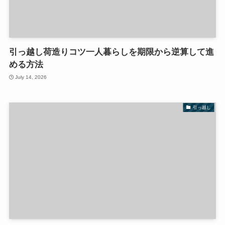
引っ越し荷造りコツ一人暮らしを期限から逆算して進
める方法
July 14, 2026
引っ越し