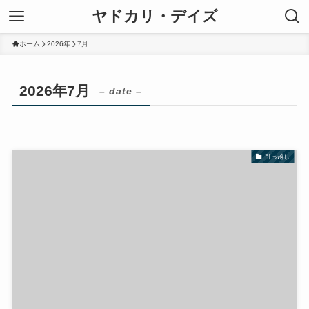
ヤドカリ・デイズ
ホーム
2026年
7月
2026年7月
– date –
引っ越し