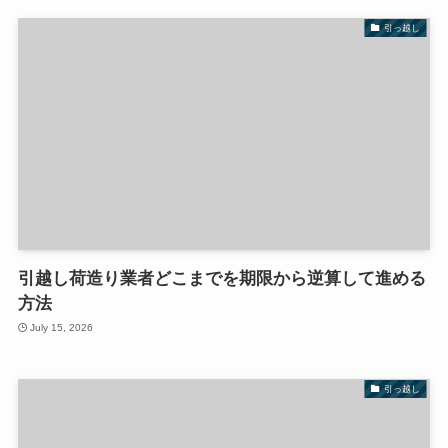
引っ越し
引越し荷造り業者どこまでを期限から逆算して進める
方法
July 15, 2026
引っ越し