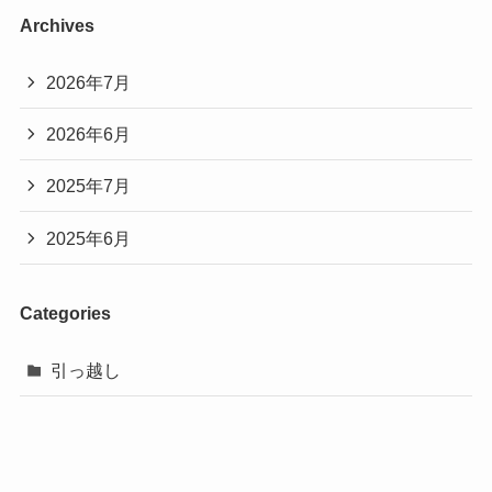
Archives
2026年7月
2026年6月
2025年7月
2025年6月
Categories
引っ越し