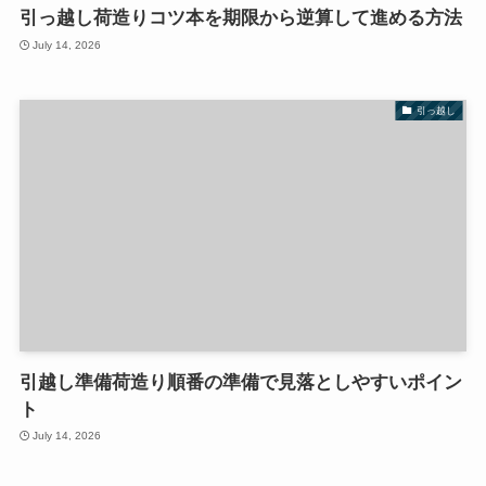
引っ越し荷造りコツ本を期限から逆算して進める方法
July 14, 2026
引っ越し
引越し準備荷造り順番の準備で見落としやすいポイン
ト
July 14, 2026