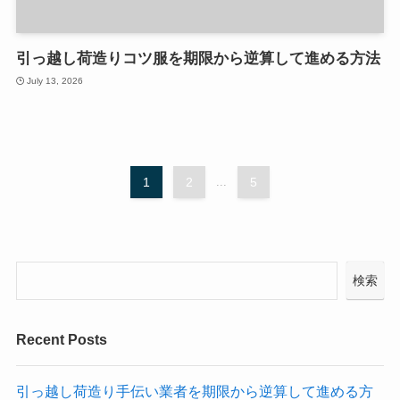
引っ越し荷造りコツ服を期限から逆算して進める方法
July 13, 2026
1
2
...
5
検索
Recent Posts
引っ越し荷造り手伝い業者を期限から逆算して進める方