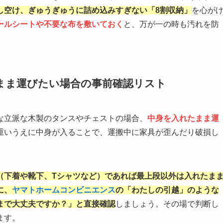
し空け、ぎゅうぎゅうに詰め込みすぎない「8割収納」
を心が
ールシートや不要な布を敷いておく
と、万が一の時も汚れを防
まま運びたい場合の事前確認リスト
な立派な木製のタンスやチェストの場合、
中身を入れたまま運
重いうえに中身が入ることで、運搬中に家具が歪んだり破損し
（下着や靴下、Tシャツなど）であれば最上段以外は入れたま
に、
ヤマトホームコンビニエンス
の「わたしの引越」のような
まで大丈夫ですか？」と直接確認
しましょう。その場で判断し
ます。