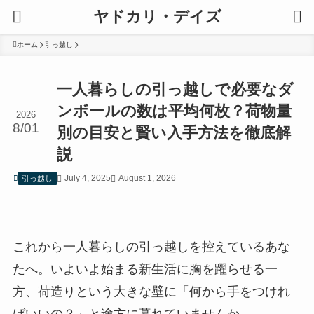
ヤドカリ・デイズ
ホーム
引っ越し
一人暮らしの引っ越しで必要なダ
ンボールの数は平均何枚？荷物量
2026
8/01
別の目安と賢い入手方法を徹底解
説
July 4, 2025
August 1, 2026
引っ越し
これから一人暮らしの引っ越しを控えているあな
たへ。いよいよ始まる新生活に胸を躍らせる一
方、荷造りという大きな壁に「何から手をつけれ
ばいいの？」と途方に暮れていませんか。