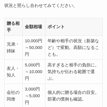
状況と照らし合わせてみてください。
贈る相
金額相場
ポイント
手
10,000円
年齢や相手の状況（新築な
兄弟・
～50,000
ど）で変動。高額になるこ
姉妹
円
とも。
5,000円
高すぎると相手の負担に。
友人・
～10,000
気持ちが伝わる範囲で選
知人
円
ぶ。
3,000円
会社の
個人的に贈る場合の目安。
～5,000
同僚
部署の慣例も確認。
円