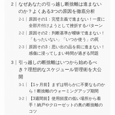
なぜあなたの引っ越し断捨離は進まない
のか？よくある3つの原因を徹底分析
原因その1：完璧主義で進まない！一度に
全部片付けようとして挫折するパターン
原因その2：判断基準が曖昧で進まない！
「もったいない」「いつか使う」の罠
原因その3：思い出の品を前に進まない！
感傷に浸ってしまい時間が過ぎる問題
引っ越しの断捨離はいつから始めるべ
き？理想的なスケジュール管理術を大公
開
【1ヶ月前】まずは明らかに不要なものか
ら！断捨離のウォーミングアップ期間
【3週間前】使用頻度の低い場所から着
手！納戸やクローゼットの奥の断捨離の
コツ