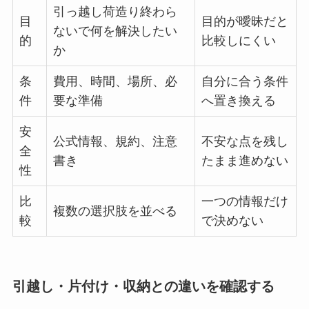
引っ越し荷造り終わら
目
目的が曖昧だと
ないで何を解決したい
的
比較しにくい
か
条
費用、時間、場所、必
自分に合う条件
件
要な準備
へ置き換える
安
公式情報、規約、注意
不安な点を残し
全
書き
たまま進めない
性
比
一つの情報だけ
複数の選択肢を並べる
較
で決めない
引越し・片付け・収納との違いを確認する