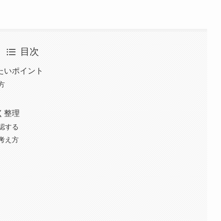
目次
たいポイント
方
く整理
認する
考え方