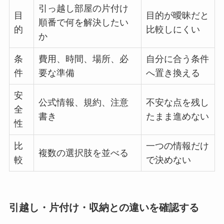
引っ越し部屋の片付け
目
目的が曖昧だと
順番で何を解決したい
的
比較しにくい
か
条
費用、時間、場所、必
自分に合う条件
件
要な準備
へ置き換える
安
公式情報、規約、注意
不安な点を残し
全
書き
たまま進めない
性
比
一つの情報だけ
複数の選択肢を並べる
較
で決めない
引越し・片付け・収納との違いを確認する