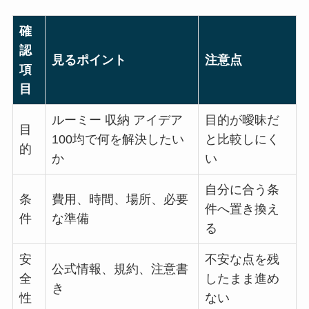
確
認
見るポイント
注意点
項
目
ルーミー 収納 アイデア
目的が曖昧だ
目
100均で何を解決したい
と比較しにく
的
か
い
自分に合う条
条
費用、時間、場所、必要
件へ置き換え
件
な準備
る
安
不安な点を残
公式情報、規約、注意書
全
したまま進め
き
性
ない