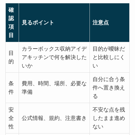
確
認
見るポイント
注意点
項
目
カラーボックス収納アイデ
目的が曖昧だ
目
アキッチンで何を解決した
と比較しにく
的
いか
い
自分に合う条
条
費用、時間、場所、必要な
件へ置き換え
件
準備
る
安
不安な点を残
全
公式情報、規約、注意書き
したまま進め
性
ない